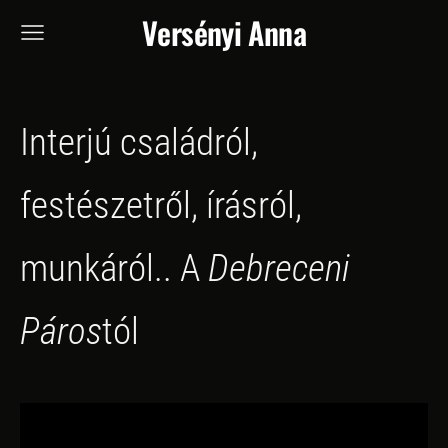
Versényi Anna
Interjú családról,
festészetről, írásról,
munkáról.. A
Debreceni
Páros
tól